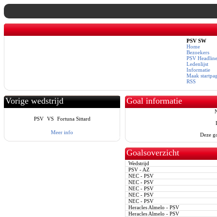
PSV SW
Home
Bezoekers
PSV Headline
Ledenlijst
Informatie
Maak startpa
RSS
Vorige wedstrijd
Goal informatie
N
PSV
VS
Fortuna Sittard
Meer info
Deze go
Goalsoverzicht
Wedstrijd
PSV - AZ
NEC - PSV
NEC - PSV
NEC - PSV
NEC - PSV
NEC - PSV
Heracles Almelo - PSV
Heracles Almelo - PSV