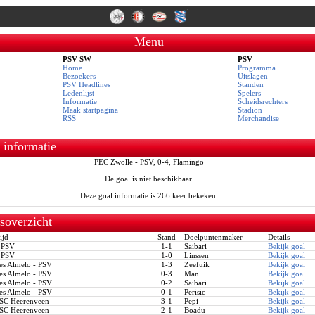
Menu
PSV SW
PSV
Home
Programma
Bezoekers
Uitslagen
PSV Headlines
Standen
Ledenlijst
Spelers
Informatie
Scheidsrechters
Maak startpagina
Stadion
RSS
Merchandise
 informatie
PEC Zwolle - PSV, 0-4, Flamingo
De goal is niet beschikbaar.
Deze goal informatie is 266 keer bekeken.
soverzicht
ijd
Stand
Doelpuntenmaker
Details
 PSV
1-1
Saibari
Bekijk goal
 PSV
1-0
Linssen
Bekijk goal
s Almelo - PSV
1-3
Zeefuik
Bekijk goal
s Almelo - PSV
0-3
Man
Bekijk goal
s Almelo - PSV
0-2
Saibari
Bekijk goal
s Almelo - PSV
0-1
Perisic
Bekijk goal
SC Heerenveen
3-1
Pepi
Bekijk goal
SC Heerenveen
2-1
Boadu
Bekijk goal