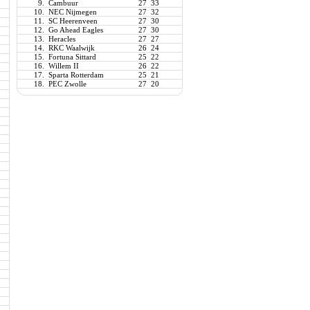
9.
Cambuur
27
33
10.
NEC Nijmegen
27
32
11.
SC Heerenveen
27
30
12.
Go Ahead Eagles
27
30
13.
Heracles
27
27
14.
RKC Waalwijk
26
24
15.
Fortuna Sittard
25
22
16.
Willem II
26
22
17.
Sparta Rotterdam
25
21
18.
PEC Zwolle
27
20