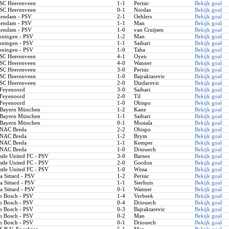
SC Heerenveen
1-1
Perisic
Bekijk goal
SC Heerenveen
0-1
Nordas
Bekijk goal
endam - PSV
2-1
Oehlers
Bekijk goal
endam - PSV
1-1
Man
Bekijk goal
endam - PSV
1-0
van Cruijsen
Bekijk goal
ningen - PSV
1-2
Man
Bekijk goal
ningen - PSV
1-1
Saibari
Bekijk goal
ningen - PSV
1-0
Taha
Bekijk goal
SC Heerenveen
4-1
Oyen
Bekijk goal
SC Heerenveen
4-0
Wanner
Bekijk goal
SC Heerenveen
3-0
Perisic
Bekijk goal
SC Heerenveen
1-0
Bajraktarevic
Bekijk goal
SC Heerenveen
2-0
Dizdarevic
Bekijk goal
Feyenoord
3-0
Saibari
Bekijk goal
Feyenoord
2-0
Til
Bekijk goal
Feyenoord
1-0
Obispo
Bekijk goal
Bayern München
1-2
Kane
Bekijk goal
Bayern München
1-1
Saibari
Bekijk goal
Bayern München
0-1
Musiala
Bekijk goal
NAC Breda
2-2
Obispo
Bekijk goal
NAC Breda
1-2
Brym
Bekijk goal
NAC Breda
1-1
Kemper
Bekijk goal
NAC Breda
1-0
Driouech
Bekijk goal
le United FC - PSV
3-0
Barnes
Bekijk goal
le United FC - PSV
2-0
Gordon
Bekijk goal
le United FC - PSV
1-0
Wissa
Bekijk goal
 Sittard - PSV
1-2
Perisic
Bekijk goal
 Sittard - PSV
1-1
Sierhuis
Bekijk goal
 Sittard - PSV
0-1
Wanner
Bekijk goal
 Bosch - PSV
1-4
Verbeek
Bekijk goal
 Bosch - PSV
0-4
Driouech
Bekijk goal
 Bosch - PSV
0-3
Bajraktarevic
Bekijk goal
 Bosch - PSV
0-2
Man
Bekijk goal
 Bosch - PSV
0-1
Driouech
Bekijk goal