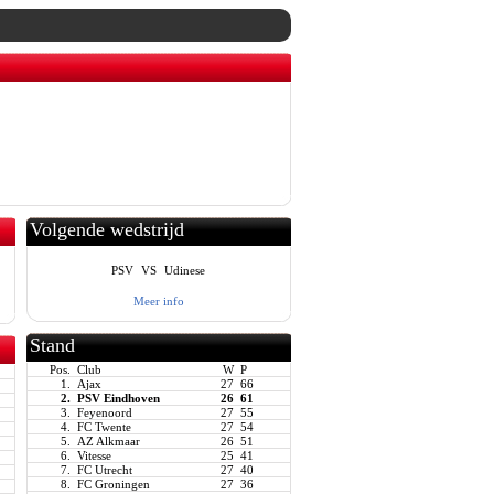
Volgende wedstrijd
PSV
VS
Udinese
Meer info
Stand
Pos.
Club
W
P
1.
Ajax
27
66
2.
PSV Eindhoven
26
61
3.
Feyenoord
27
55
4.
FC Twente
27
54
5.
AZ Alkmaar
26
51
6.
Vitesse
25
41
7.
FC Utrecht
27
40
8.
FC Groningen
27
36