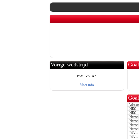
Vorige wedstrijd
Goal
PSV
VS
AZ
Meer info
Goal
Wedstr
NEC -
NEC -
Heracle
Heracle
Heracle
Heracle
PSV - 
PSV - 