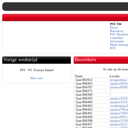
PSV SW
Home
Bezoekers
PSV Headline
Ledenlijst
Informatie
Maak startpa
RSS
Vorige wedstrijd
Bezoekers
Er zijn op dit mo
PSV
VS
Fortuna Sittard
Naam
Locatie
Meer info
Gast 802922
/programma/
Gast 806405
/spelers/4854
Gast 804787
/spelers/6509
Gast 806375
/
Gast 806369
/
Gast 806395
/spelers/4333/
Gast 806404
/spelers/1554
Gast 806403
/wedstrijden/
Gast 806402
/spelers/796/s
Gast 806401
/spelers/7469/
Gast 806400
/spelers/6821
Gast 806398
/spelers/1120
Gast 806397
/spelers/1611