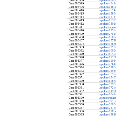
Gast 806396
/spelers/4580
Gast 806399
/spelers/4041
Gast 806406
/stadions/48/
Gast 806416
/spelers/7514
Gast 806415
/spelers/15964
Gast 806414
/spelers/11144
Gast 806413
/spelers/15371
Gast 806412
/spelers/7502/
Gast 806411
/spelers/seiz
Gast 806410
/spelers/875/s
Gast 806409
/spelers/2751
Gast 806408
/spelers/150/
Gast 806407
/spelers/15728
Gast 806394
/spelers/1288
Gast 806393
/spelers/291/s
Gast 806392
/spelers/1009/
Gast 806379
/spelers/8659/
Gast 806378
/spelers/11258
Gast 806377
/spelers/1106
Gast 806376
/spelers/7264/
Gast 806374
/spelers/5996
Gast 806373
/spelers/7598
Gast 806372
/spelers/3757
Gast 806371
/spelers/1546
Gast 806370
/spelers/6588
Gast 806380
/spelers/5293
Gast 806381
/spelers/772/
Gast 806382
/spelers/149
Gast 806391
/spelers/1042
Gast 806390
/scheidsrecht
Gast 806389
/spelers/5915
Gast 806388
/spelers/2600/
Gast 806387
/spelers/2816/
Gast 806386
/spelers/11854/
Gast 806385
/spelers/13820