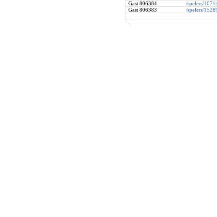
Gast 806384
/spelers/10714
Gast 806383
/spelers/15289