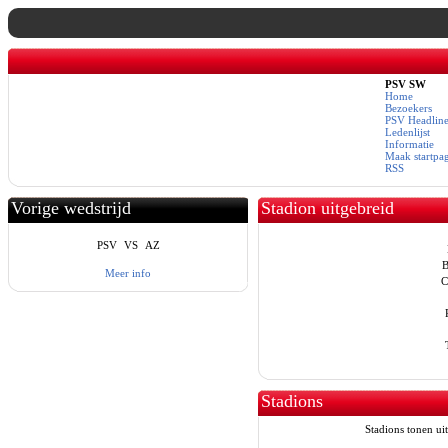
PSV SW
Home
Bezoekers
PSV Headline
Ledenlijst
Informatie
Maak startpa
RSS
Vorige wedstrijd
Stadion uitgebreid
PSV
VS
AZ
B
Meer info
C
Stadions
Stadions tonen uit