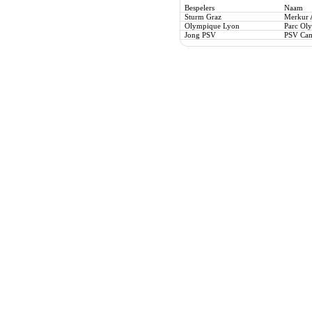
Bespelers
Naam
Sturm Graz
Merkur 
Olympique Lyon
Parc Ol
Jong PSV
PSV Cam