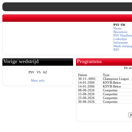
PSV SW
Home
Bezoekers
PSV Headline
Ledenlijst
Informatie
Maak startpa
RSS
Vorige wedstrijd
Programma
De ee
PSV
VS
AZ
Datum
Type
30-11--0001
Champions League
Meer info
14-01-2006
KNVB-Beker
14-01-2006
KNVB-Beker
08-08-2026
Competitie
15-08-2026
Competitie
23-08-2026
Competitie
30-08-2026
Competitie