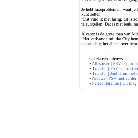
Je hebt luxeproblemen, want je h
kunt zetten.
“Dat vind ik niet lastig, dit is z
teleurstellen. Dat is niet leuk, m
Álvarez is de grote man van Atlét
“Het verbaasde mij dat City hem l
tekort als je het alleen over he
Gerelateerd nieuws.
•
Alles over | PSV begint ti
•
Transfer | PSV contracteer
•
Transfer | Joël Drommel 
•
Nieuws | PSV niet verder
•
Persconferentie | Dit mag