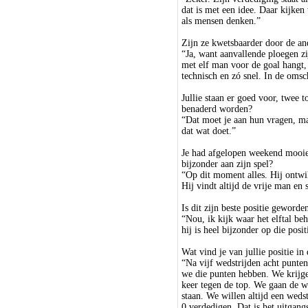
dat is met een idee. Daar kijken
als mensen denken.”
Zijn ze kwetsbaarder door de an
“Ja, want aanvallende ploegen zi
met elf man voor de goal hangt, 
technisch en zó snel. In de omsch
Jullie staan er goed voor, twee t
benaderd worden?
“Dat moet je aan hun vragen, ma
dat wat doet.”
Je had afgelopen weekend mooie
bijzonder aan zijn spel?
“Op dit moment alles. Hij ontwik
Hij vindt altijd de vrije man en 
Is dit zijn beste positie geworde
“Nou, ik kijk waar het elftal be
hij is heel bijzonder op die posit
Wat vind je van jullie positie in 
“Na vijf wedstrijden acht punten
we die punten hebben. We krijge
keer tegen de top. We gaan de w
staan. We willen altijd een weds
0 verdedigen. Dat is het uitgang