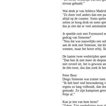
niveau gehaald.”
Wat denk je van Atlético Madrid
“Ze doen veel anders dan een paa
altijd op de counter. Soms spel
zetten ze hoog druk en soms spele
dus je ziet dat er veel automatis
Je speelde ooit met Feyenoord ee
gedrag van Simeone?
"Nou dat was nauwelijks een oef
aan de stok met Simeone, dat klo
wennen, maar het hoort erbij. I
De laatste twee wedstrijden spee
“Dan ben ik niet meer de diepst
niet zoveel uit, het is gewoon an
de één-twee, dus dan zoek ik hem
Peter Bosz
Diego Simeone was trainer toen j
“Ik heb heel veel bewondering v
ergens zo lang volhoudt, dan doe
gemaakt. Ze zijn kampioen gewo
Petje af.”
Kun je iets van hem leren?
“Zeker. Zijn verdediging staat a