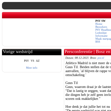
PSV SW
Home
Bezoekers
PSV Headline
Ledenlijst
Informatie
Maak startpa
RSS
Vorige wedstrijd
Persconferentie | Bosz en
meer
Datum: 08-12-2025 Bron:
psv.nl
PSV
VS
AZ
Atlético Madrid is niet meer de 
Guus Til. Beiden stellen dat de
Meer info
aanvallen, 'al blijven de rappe v
omschakeling.'
Guus Til
Guus, waarom draai je de laatste
“Dat is lastig te zeggen, want d
die dingen heb je zelf geen invl
scoren ook makkelijker.”
Hoe denk je dat jullie het tot n
“De eerste wedstrijd was niet g