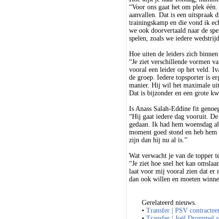
“Voor ons gaat het om plek één.
aanvallen. Dat is een uitspraak d
trainingskamp en die vond ik ec
we ook doorvertaald naar de spe
spelen, zoals we iedere wedstrij
Hoe uiten de leiders zich binnen
“Je ziet verschillende vormen va
vooral een leider op het veld. I
de groep. Iedere topsporter is e
manier. Hij wil het maximale uit
Dat is bijzonder en een grote kw
Is Anass Salah-Eddine fit genoe
“Hij gaat iedere dag vooruit. D
gedaan. Ik had hem woensdag al
moment goed stond en heb hem lat
zijn dan hij nu al is.”
Wat verwacht je van de topper 
“Je ziet hoe snel het kan omslaan
laat voor mij vooral zien dat er 
dan ook willen en moeten winnen
Gerelateerd nieuws.
•
Transfer | PSV contracteer
•
Transfer | Joël Drommel 