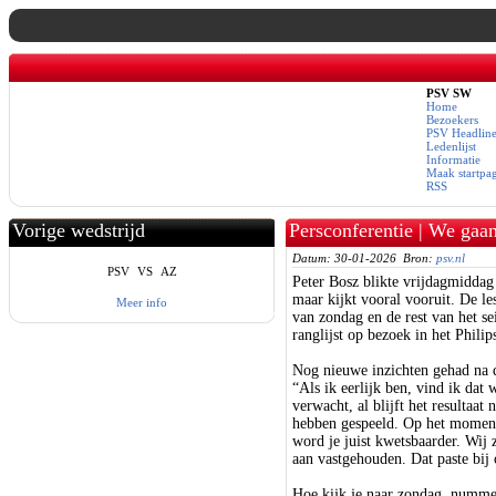
PSV SW
Home
Bezoekers
PSV Headline
Ledenlijst
Informatie
Maak startpa
RSS
Vorige wedstrijd
Persconferentie | We gaa
aanvallen
Datum: 30-01-2026 Bron:
psv.nl
PSV
VS
AZ
Peter Bosz blikte vrijdagmiddag
maar kijkt vooral vooruit. De le
Meer info
van zondag en de rest van het 
ranglijst op bezoek in het Philip
Nog nieuwe inzichten gehad na 
“Als ik eerlijk ben, vind ik dat
verwacht, al blijft het resultaat 
hebben gespeeld. Op het moment 
word je juist kwetsbaarder. Wij 
aan vastgehouden. Dat paste bij 
Hoe kijk je naar zondag, numm