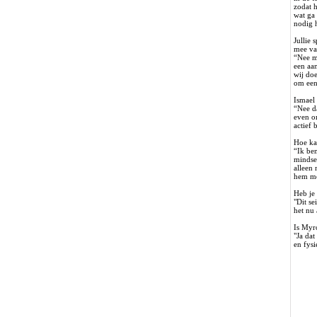
zodat h
wat ga
nodig 
Jullie
mee va
“Nee ma
een aan
wij do
om een
Ismael 
“Nee d
even o
actief 
Hoe kan
“Ik ben
mindse
alleen 
hem me
Heb je
"Dit s
het nu 
Is Myr
"Ja da
en fysi