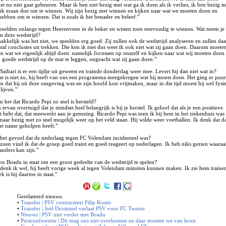
et nu niet gaat gebeuren. Maar ik ben niet bezig met wat ga ik doen als ik verlies, ik ben bezig m
 ik eraan doe om te winnen. Wij zijn bezig met winnen en kijken naar wat we moeten doen en
hebben om te winnen. Dat is zoals ik het benader en beleef.”
 speelden onlangs tegen Heerenveen in de beker en wisten toen eenvoudig te winnen. Wat neem je
n deze wedstrijd?
kkelijk was het niet, we speelden erg goed. Zij zullen ook de wedstrijd analyseren en zullen daa
tal conclusies uit trekken. Die ken ik niet dus weet ik ook niet wat zij gaan doen. Daarom moete
en wat we eigenlijk altijd doen: namelijk focussen op onszelf en kijken naar wat wij moeten doen
 goede wedstrijd op de mat te leggen, ongeacht wat zij gaan doen.”
Saibari is er een tijdje uit geweest en trainde donderdag weer mee. Levert hij dan niet wat in?
at is niet zo, hij heeft van ons een programma meegekregen wat hij moest doen. Het ging er puu
m dat hij uit deze omgeving was en zijn hoofd kon vrijmaken, maar in die tijd moest hij wel fysi
blijven.”
 het dat Ricardo Pepi zo snel is hersteld?
 ervan overtuigd dat je mindset heel belangrijk is bij je herstel. Ik geloof dat als je een positieve
t hebt dat, dat meewerkt aan je genezing. Ricardo Pepi was toen ik bij hem in het ziekenhuis was
maar bezig met zo snel mogelijk weer op het veld staan. Hij wilde weer voetballen. Ik denk dat d
t name geholpen heeft.”
 het gevoel dat de nederlaag tegen FC Volendam incidenteel was?
eizoen vind ik dat de groep goed traint en goed reageert op nederlagen. Ik heb niks gezien waara
anders kan zijn.”
on Boadu in staat om een groot gedeelte van de wedstrijd te spelen?
t denk ik wel, hij heeft vorige week al tegen Volendam minuten kunnen maken. Ik zie hem traine
ek is hij daartoe in staat."
Gerelateerd nieuws.
•
Transfer | PSV contracteert Filip Kostic
•
Transfer | Joël Drommel verlaat PSV voor FC Twente
•
Nieuws | PSV niet verder met Boadu
•
Persconferentie | Dit mag ons niet overkomen en daar moeten we van leren