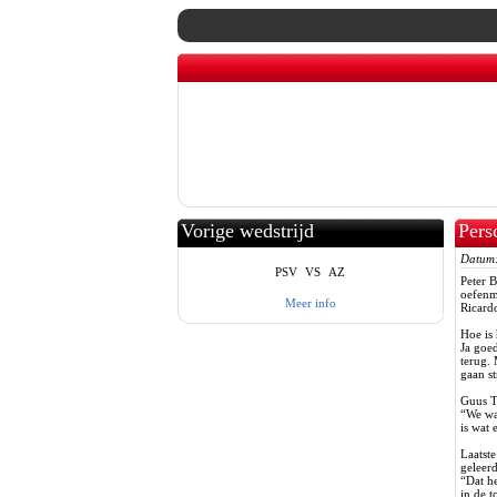
Vorige wedstrijd
Pers
sc H
Datum
PSV
VS
AZ
Peter 
oefenme
Meer info
Ricard
Hoe is
Ja goe
terug.
gaan st
Guus Ti
“We war
is wat 
Laatste
geleer
“Dat he
in de t