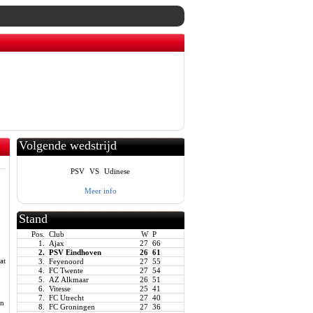
Volgende wedstrijd
PSV
VS
Udinese
Meer info
Stand
Pos.
Club
W
P
1.
Ajax
27
66
2.
PSV Eindhoven
26
61
at
3.
Feyenoord
27
55
4.
FC Twente
27
54
5.
AZ Alkmaar
26
51
6.
Vitesse
25
41
7.
FC Utrecht
27
40
en
8.
FC Groningen
27
36