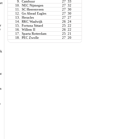
9.
Cambuur
27
33
et
10.
NEC Nijmegen
27
32
11.
SC Heerenveen
27
30
12.
Go Ahead Eagles
27
30
13.
Heracles
27
27
14.
RKC Waalwijk
26
24
r
15.
Fortuna Sittard
25
22
n
16.
Willem II
26
22
17.
Sparta Rotterdam
25
21
18.
PEC Zwolle
27
20
r
ek
at
an
n