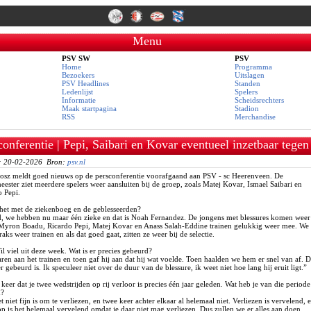
Menu
PSV SW
PSV
Home
Programma
Bezoekers
Uitslagen
PSV Headlines
Standen
Ledenlijst
Spelers
Informatie
Scheidsrechters
Maak startpagina
Stadion
RSS
Merchandise
conferentie | Pepi, Saibari en Kovar eventueel inzetbaar tegen
eerenveen
: 20-02-2026 Bron:
psv.nl
Bosz meldt goed nieuws op de persconferentie voorafgaand aan PSV - sc Heerenveen. De
ester ziet meerdere spelers weer aansluiten bij de groep, zoals Matej Kovar, Ismael Saibari en
o Pepi.
 het met de ziekenboeg en de geblesseerden?
d, we hebben nu maar één zieke en dat is Noah Fernandez. De jongens met blessures komen weer
 Myron Boadu, Ricardo Pepi, Matej Kovar en Anass Salah-Eddine trainen gelukkig weer mee. We
raks weer trainen en als dat goed gaat, zitten ze weer bij de selectie.
l viel uit deze week. Wat is er precies gebeurd?
en aan het trainen en toen gaf hij aan dat hij wat voelde. Toen haalden we hem er snel van af. D
er gebeurd is. Ik speculeer niet over de duur van de blessure, ik weet niet hoe lang hij eruit ligt.”
 keer dat je twee wedstrijden op rij verloor is precies één jaar geleden. Wat heb je van die periode
d?
t niet fijn is om te verliezen, en twee keer achter elkaar al helemaal niet. Verliezen is vervelend, 
op is het helemaal vervelend omdat je daar niet mag verliezen. Dus zullen we er alles aan doen