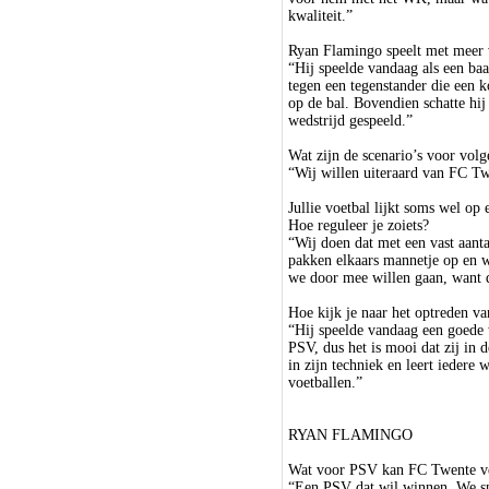
kwaliteit.”
Ryan Flamingo speelt met meer 
“Hij speelde vandaag als een baas
tegen een tegenstander die een k
op de bal. Bovendien schatte hij 
wedstrijd gespeeld.”
Wat zijn de scenario’s voor vol
“Wij willen uiteraard van FC T
Jullie voetbal lijkt soms wel op 
Hoe reguleer je zoiets?
“Wij doen dat met een vast aanta
pakken elkaars mannetje op en wi
we door mee willen gaan, want da
Hoe kijk je naar het optreden 
“Hij speelde vandaag een goede w
PSV, dus het is mooi dat zij in 
in zijn techniek en leert iedere
voetballen.”
RYAN FLAMINGO
Wat voor PSV kan FC Twente v
“Een PSV dat wil winnen. We sp