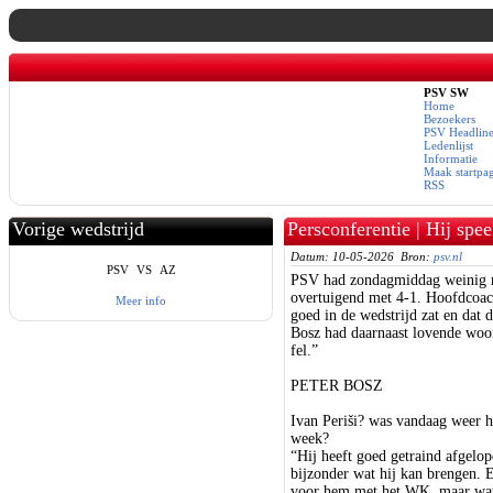
PSV SW
Home
Bezoekers
PSV Headline
Ledenlijst
Informatie
Maak startpa
RSS
Vorige wedstrijd
Persconferentie | Hij spe
Datum: 10-05-2026 Bron:
psv.nl
PSV
VS
AZ
PSV had zondagmiddag weinig m
overtuigend met 4-1. Hoofdcoac
Meer info
goed in de wedstrijd zat en dat
Bosz had daarnaast lovende woor
fel.”
PETER BOSZ
Ivan Periši? was vandaag weer h
week?
“Hij heeft goed getraind afgelop
bijzonder wat hij kan brengen. 
voor hem met het WK, maar wat 