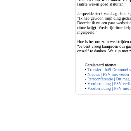
laatste weken goed afsluiten.”
Je speelde sterk vandaag. Hoe kij
"Ik heb gewoon mijn ding gedaan
Doordat ik nu een paar wedstrijd
ritme krijgt. Wedstrijdritme hel
ingespeeld.”
Hoe is het om zo’n wedstrijden 
“Je bent vroeg kampioen dus gaa
onszelf te danken. We zijn met z
Gerelateerd nieuws.
•
Transfer | Joël Drommel 
•
Nieuws | PSV niet verder
•
Persconferentie | Dit mag
•
Voorbereiding | PSV verli
•
Voorbereiding | PSV met 3