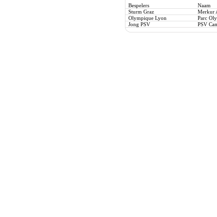
Bespelers
Naam
Sturm Graz
Merkur 
Olympique Lyon
Parc Ol
Jong PSV
PSV Cam