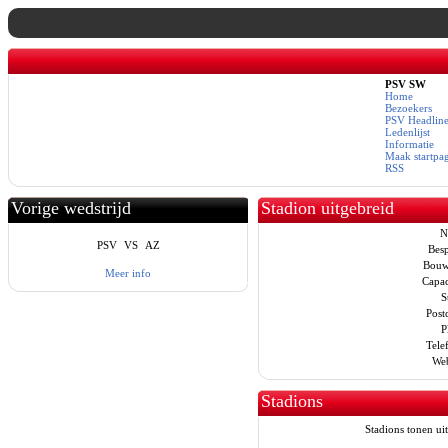
PSV SW
Home
Bezoekers
PSV Headline
Ledenlijst
Informatie
Maak startpa
RSS
Vorige wedstrijd
Stadion uitgebreid
N
PSV
VS
AZ
Besp
Bouw
Meer info
Capac
S
Post
P
Tele
Web
Stadions
Stadions tonen uit