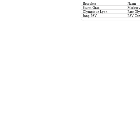
Bespelers
Naam
Sturm Graz
Merkur 
Olympique Lyon
Parc Ol
Jong PSV
PSV Cam