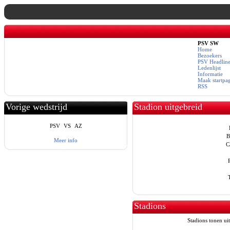
PSV SW
Home
Bezoekers
PSV Headline
Ledenlijst
Informatie
Maak startpa
RSS
Vorige wedstrijd
Stadion uitgebreid
PSV
VS
AZ
B
Meer info
C
Stadions
Stadions tonen uit