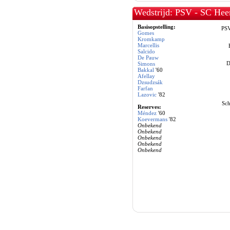
Wedstrijd: PSV - SC Hee
Basisopstelling:
PS
Gomes
Kromkamp
Marcellis
Salcido
De Pauw
D
Simons
Bakkal
'60
Afellay
Dzsudzsák
Farfan
Lazovic
'82
Sch
Reserves:
Méndez
'60
Koevermans
'82
Onbekend
Onbekend
Onbekend
Onbekend
Onbekend