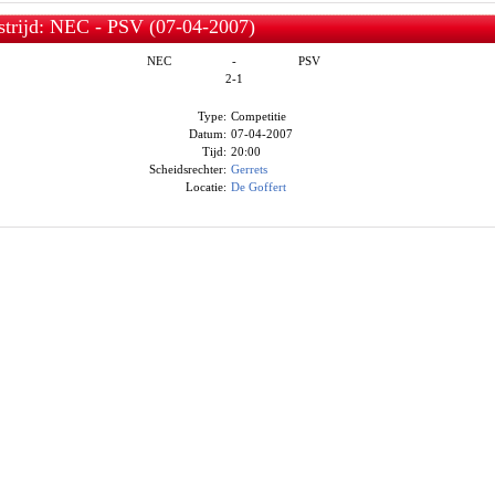
trijd: NEC - PSV (07-04-2007)
NEC
-
PSV
2-1
Type:
Competitie
Datum:
07-04-2007
Tijd:
20:00
Scheidsrechter:
Gerrets
Locatie:
De Goffert