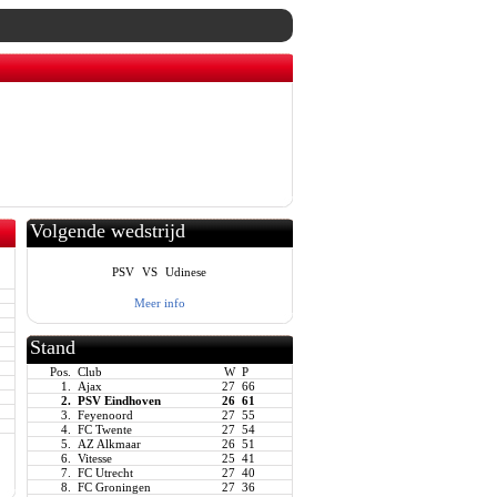
Volgende wedstrijd
PSV
VS
Udinese
Meer info
Stand
Pos.
Club
W
P
1.
Ajax
27
66
2.
PSV Eindhoven
26
61
3.
Feyenoord
27
55
4.
FC Twente
27
54
5.
AZ Alkmaar
26
51
6.
Vitesse
25
41
7.
FC Utrecht
27
40
8.
FC Groningen
27
36