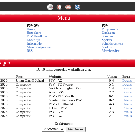
Menu
PSV SW
PSV
Home
Programma
Bezoekers
Uitslagen
PSV Headlines
Standen
Ledenlijst
Spelers
Informatie
Scheidsrechters
Maak startpagina
Stadion
RSS
Merchandise
lagen
De 10 laatst gespeelde wedstrijden zijn:
Type
Wedstrijd
Uitslag
Extra
-2026
Johan Cruijff Schaal
PSV - AZ
0-4
Details
-2026
Competitie
PSV - FC Twente
5-1
Details
-2026
Competitie
Go Ahead Eagles - PSV
1-4
Details
-2026
Competitie
Ajax - PSV
2-2
Details
-2026
Competitie
PSV - PEC Zwolle
6-1
Details
-2026
Competitie
Sparta Rotterdam - PSV
0-2
Details
-2026
Competitie
PSV - FC Utrecht
4-3
Details
-2026
Competitie
Telstar - PSV
3-1
Details
-2026
Competitie
PSV - NEC
2-3
Details
-2026
Competitie
PSV - AZ
2-1
Details
Zoekfunctie: