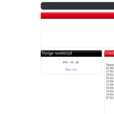
Vorige wedstrijd
Uits
PSV
VS
AZ
Datum
02-08
Meer info
17-05
10-05
02-05
23-04
11-04
04-04
22-03
14-03
07-03