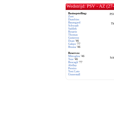
Wedstrijd: PSV - AZ (27
Basisopstelling:
PS
Zoet
Dumfries
Baumgartl
Th
Schwaab
Sadilek
Rosario
Thomas
Gutierrez
Doan
'46
Gakpo
'77
Bruma
'46
Reserves:
Mitroglou
'46
Sch
Teze
'46
Boscagli
'77
Afellay
Pereiro
Toni Lato
Unnerstall