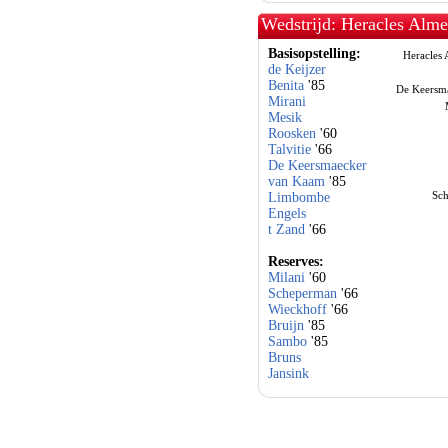
Wedstrijd: Heracles Alm
Basisopstelling:
Heracles 
de Keijzer
Benita
'85
De Keersm
Mirani
Mesik
Roosken
'60
Talvitie
'66
De Keersmaecker
van Kaam
'85
Sch
Limbombe
Engels
t Zand
'66
Reserves:
Milani
'60
Scheperman
'66
Wieckhoff
'66
Bruijn
'85
Sambo
'85
Bruns
Jansink