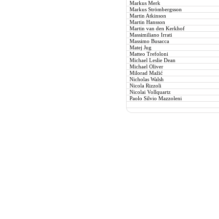
Markus Merk
Markus Strömbergsson
Martin Atkinson
Martin Hansson
Martin van den Kerkhof
Massimiliano Irrati
Massimo Busacca
Matej Jug
Matteo Trefoloni
Michael Leslie Dean
Michael Oliver
Milorad Mažić
Nicholas Walsh
Nicola Rizzoli
Nicolai Vollquartz
Paolo Silvio Mazzoleni