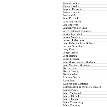
Harald Lechner
Howard Webb
Ingmar Oostrom
Istvan Kovacs
Istvan Vad
Ivan Kruzliak
Jack van Hulten
Jan Wegereef
Jannick van der Laan
Javier Estrada Fernandez
Jeroen Manschot
Jeroen Sanders
Jesús Gil Manzano
Joao Pedro da Silva Pinheiro
Jochem Kamphuis
Joey Kooij
Johan Verbist
John Beaton
Jonas Eriksson
Jose Maria Sanchez Martinez
Juan Martínez Munuera
Kevin Blom
Kevin Clancy
Knut Kircher
Laurens Gerrets
Luca Banti
Luis Medina Cantalejo
Manuel Enrique Mejuto González
Manuel Gräfe
Marc Nagtegaal
Marco Di Bello
Marco Guida
Mark Clattenburg
Mark Courtney