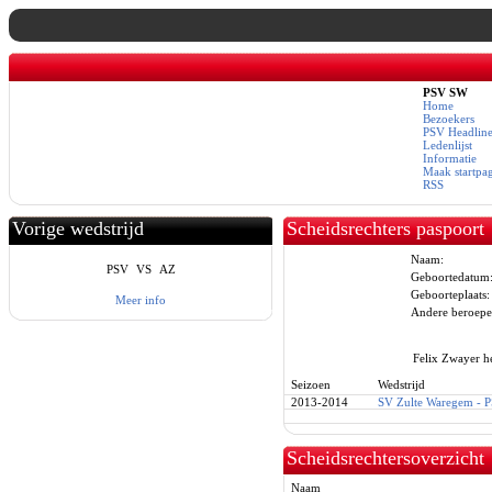
PSV SW
Home
Bezoekers
PSV Headline
Ledenlijst
Informatie
Maak startpa
RSS
Vorige wedstrijd
Scheidsrechters paspoort
Naam:
PSV
VS
AZ
Geboortedatum
Geboorteplaats:
Meer info
Andere beroepe
Felix Zwayer he
Seizoen
Wedstrijd
2013-2014
SV Zulte Waregem - 
Scheidsrechtersoverzicht
Naam