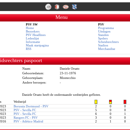
Menu
PSV SW
PSV
Home
Programma
Bezoekers
Uitslagen
PSV Headlines
Standen
Ledenlijst
Spelers
Informatie
Scheidsrechters
Maak startpagina
Stadion
RSS
Merchandise
idsrechters paspoort
Naam:
Daniele Orsato
Geboortedatum:
23-11-1976
Geboorteplaats:
Montecchio
Andere beroepen:
-
Daniele Orsato heeft de onderstaande wedstrijden gefloten.
n
Wedstrijd
2023
Borussia Dortmund - PSV
2
0
0
2023
PSV - Sevilla FC
5
0
0
2023
PSV - Sevilla FC
6
0
1
2023
Rangers FC - PSV
3
0
0
2016
PSV - Atlético Madrid
2
1
0