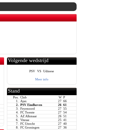
Volgende wedstrijd
PSV
VS
Udinese
Meer info
Stand
Pos.
Club
W
P
1.
Ajax
27
66
2.
PSV Eindhoven
26
61
3.
Feyenoord
27
55
4.
FC Twente
27
54
5.
AZ Alkmaar
26
51
6.
Vitesse
25
41
7.
FC Utrecht
27
40
8.
FC Groningen
27
36