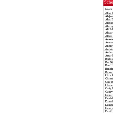
Sche
Naam
Alain 
Alejand
Alex B
Alexan
Alexey
Ali Pal
Aliyar
Allard
Anasta
Anastas
Andrew
Andris
Anthon
Artur M
Bartos
Bas Nij
Ben Ha
Benoît 
Bjorn 
Chris 
Christi
Clay R
Clemen
Craig 
Cuneyt
Damir 
Daniel 
Daniel 
Daniele
Danny 
David 