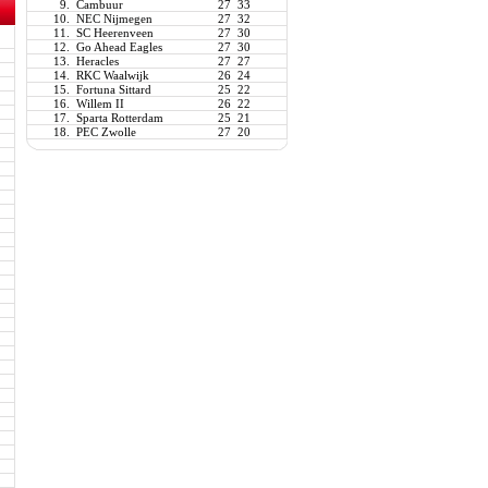
9.
Cambuur
27
33
10.
NEC Nijmegen
27
32
11.
SC Heerenveen
27
30
12.
Go Ahead Eagles
27
30
13.
Heracles
27
27
14.
RKC Waalwijk
26
24
15.
Fortuna Sittard
25
22
16.
Willem II
26
22
17.
Sparta Rotterdam
25
21
18.
PEC Zwolle
27
20