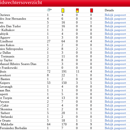
idsrechtersoverzicht
Details
Durieux
1
4
0
0
Bekijk paspoort
ro Jose Hernandez
4
6
0
0
Bekijk paspoort
os
5
16
0
1
Bekijk paspoort
dru Dan Tudor
2
16
0
0
Bekijk paspoort
 Kulbakov
1
3
0
0
Bekijk paspoort
abiyik
1
4
0
0
Bekijk paspoort
 Agayev
1
3
0
0
Bekijk paspoort
 Lindhout
27
64
0
4
Bekijk paspoort
sios Kakos
1
2
0
0
Bekijk paspoort
ios Sidiropoulos
2
8
2
1
Bekijk paspoort
 Dallas
1
3
0
0
Bekijk paspoort
 Treimanis
2
11
0
0
Bekijk paspoort
y Taylor
3
8
0
0
Bekijk paspoort
anuel Ribeiro Soares Dias
1
3
0
0
Bekijk paspoort
z Frankowski
1
0
0
0
Bekijk paspoort
huis
72
191
11
4
Bekijk paspoort
verkort
8
22
1
0
Bekijk paspoort
Bastien
1
2
0
0
Bekijk paspoort
Kuipers
53
150
3
5
Bekijk paspoort
Kavanagh
1
4
0
0
Bekijk paspoort
aan Bax
1
1
0
0
Bekijk paspoort
uperti
1
5
0
0
Bekijk paspoort
t Turpin
4
13
0
0
Bekijk paspoort
Pawson
2
7
0
0
Bekijk paspoort
 Cakir
2
4
0
0
Bekijk paspoort
Skomina
1
2
0
0
Bekijk paspoort
Siebert
5
20
1
1
Bekijk paspoort
Stefanski
1
2
0
0
Bekijk paspoort
 Orsato
5
18
1
1
Bekijk paspoort
Makkelie
64
170
8
9
Bekijk paspoort
Fernández Borbalán
1
7
0
0
Bekijk paspoort