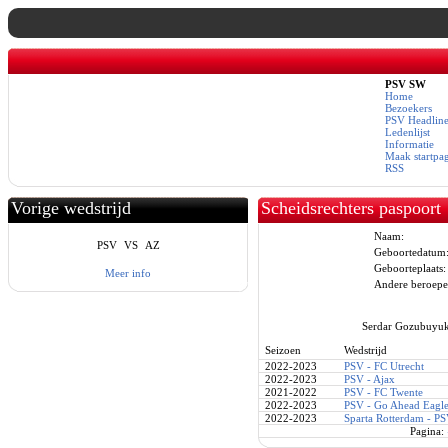
PSV SW
Home
Bezoekers
PSV Headline
Ledenlijst
Informatie
Maak startpa
RSS
Vorige wedstrijd
Scheidsrechters paspoort
Naam:
PSV
VS
AZ
Geboortedatum
Geboorteplaats:
Meer info
Andere beroepe
Serdar Gozubuyuk 
Seizoen
Wedstrijd
2022-2023
PSV - FC Utrecht
2022-2023
PSV - Ajax
2021-2022
PSV - FC Twente
2022-2023
PSV - Go Ahead Eagle
2022-2023
Sparta Rotterdam - P
Pagina: