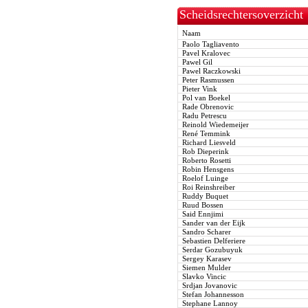
Scheidsrechtersoverzicht
Naam
Paolo Tagliavento
Pavel Kralovec
Pawel Gil
Pawel Raczkowski
Peter Rasmussen
Pieter Vink
Pol van Boekel
Rade Obrenovic
Radu Petrescu
Reinold Wiedemeijer
René Temmink
Richard Liesveld
Rob Dieperink
Roberto Rosetti
Robin Hensgens
Roelof Luinge
Roi Reinshreiber
Ruddy Buquet
Ruud Bossen
Said Ennjimi
Sander van der Eijk
Sandro Scharer
Sebastien Delferiere
Serdar Gozubuyuk
Sergey Karasev
Siemen Mulder
Slavko Vincic
Srdjan Jovanovic
Stefan Johannesson
Stephane Lannoy