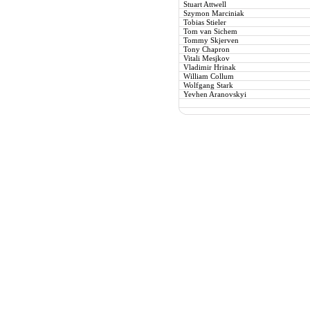
Stuart Attwell
Szymon Marciniak
Tobias Stieler
Tom van Sichem
Tommy Skjerven
Tony Chapron
Vitali Mesjkov
Vladimir Hrinak
William Collum
Wolfgang Stark
Yevhen Aranovskyi