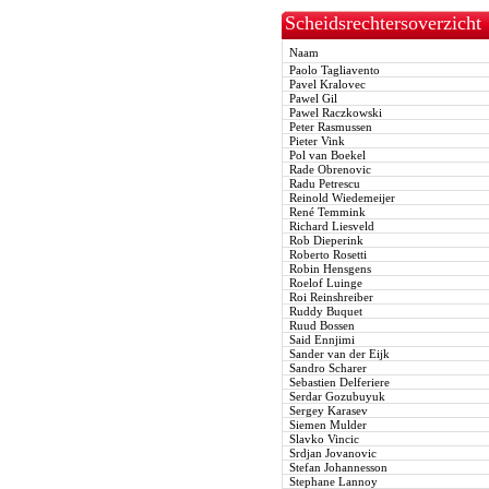
Scheidsrechtersoverzicht
Naam
Paolo Tagliavento
Pavel Kralovec
Pawel Gil
Pawel Raczkowski
Peter Rasmussen
Pieter Vink
Pol van Boekel
Rade Obrenovic
Radu Petrescu
Reinold Wiedemeijer
René Temmink
Richard Liesveld
Rob Dieperink
Roberto Rosetti
Robin Hensgens
Roelof Luinge
Roi Reinshreiber
Ruddy Buquet
Ruud Bossen
Said Ennjimi
Sander van der Eijk
Sandro Scharer
Sebastien Delferiere
Serdar Gozubuyuk
Sergey Karasev
Siemen Mulder
Slavko Vincic
Srdjan Jovanovic
Stefan Johannesson
Stephane Lannoy