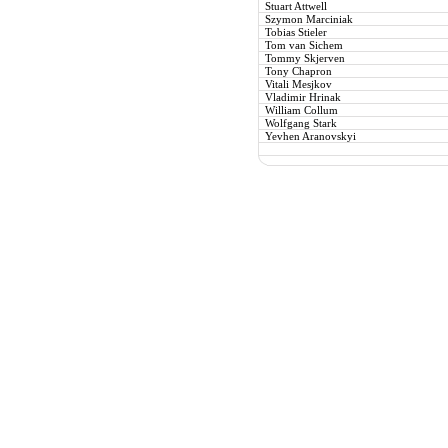
Stuart Attwell
Szymon Marciniak
Tobias Stieler
Tom van Sichem
Tommy Skjerven
Tony Chapron
Vitali Mesjkov
Vladimir Hrinak
William Collum
Wolfgang Stark
Yevhen Aranovskyi