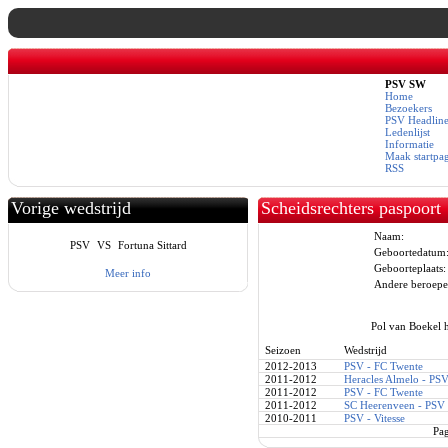
PSV SW
Home
Bezoekers
PSV Headline
Ledenlijst
Informatie
Maak startpa
RSS
Vorige wedstrijd
Scheidsrechters paspoort
Naam:
PSV
VS
Fortuna Sittard
Geboortedatum
Geboorteplaats:
Meer info
Andere beroepe
Pol van Boekel h
Seizoen
Wedstrijd
2012-2013
PSV - FC Twente
2011-2012
Heracles Almelo - PS
2011-2012
PSV - FC Twente
2011-2012
SC Heerenveen - PSV
2010-2011
PSV - Vitesse
Pa