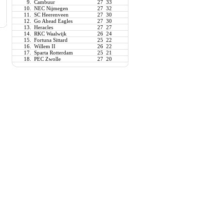
9.
Cambuur
27
33
10.
NEC Nijmegen
27
32
11.
SC Heerenveen
27
30
12.
Go Ahead Eagles
27
30
13.
Heracles
27
27
14.
RKC Waalwijk
26
24
15.
Fortuna Sittard
25
22
16.
Willem II
26
22
17.
Sparta Rotterdam
25
21
18.
PEC Zwolle
27
20