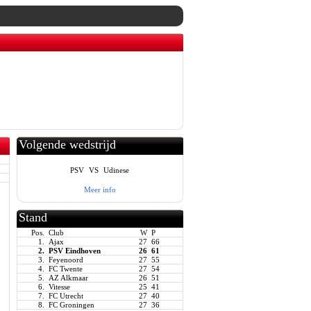
Volgende wedstrijd
PSV
VS
Udinese
Meer info
Stand
Pos.
Club
W
P
1.
Ajax
27
66
2.
PSV Eindhoven
26
61
3.
Feyenoord
27
55
4.
FC Twente
27
54
5.
AZ Alkmaar
26
51
6.
Vitesse
25
41
7.
FC Utrecht
27
40
8.
FC Groningen
27
36