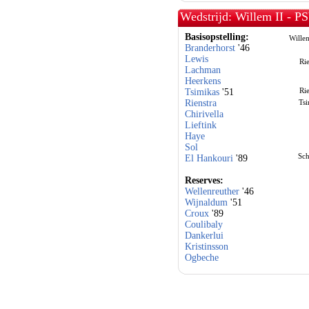
Wedstrijd: Willem II - P
Basisopstelling:
Willem
Branderhorst
'46
Lewis
Rie
Lachman
Heerkens
Rie
Tsimikas
'51
Rienstra
Tsi
Chirivella
Lieftink
Haye
Sol
Sch
El Hankouri
'89
Reserves:
Wellenreuther
'46
Wijnaldum
'51
Croux
'89
Coulibaly
Dankerlui
Kristinsson
Ogbeche