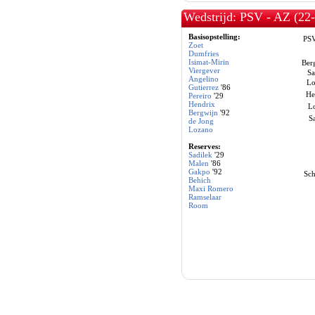
Wedstrijd: PSV - AZ (22
Basisopstelling:
PS
Zoet
Dumfries
Isimat-Mirin
Ber
Viergever
Sa
Angelino
Lo
Gutierrez
'86
He
Pereiro
'29
Hendrix
L
Bergwijn
'92
S
de Jong
Lozano
Reserves:
Sadilek
'29
Malen
'86
Gakpo
'92
Sch
Behich
Maxi Romero
Ramselaar
Room