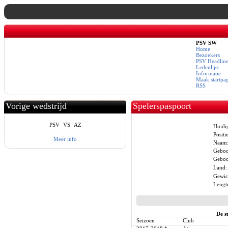
PSV SW
Home
Bezoekers
PSV Headline
Ledenlijst
Informatie
Maak startpa
RSS
Vorige wedstrijd
Spelerspaspoort
PSV
VS
AZ
Huidig
Positie
Meer info
Naam
Geboo
Geboor
Land:
Gewic
Lengt
De s
Seizoen
Club