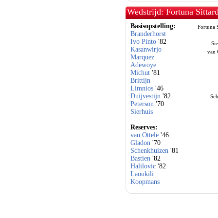
Wedstrijd: Fortuna Sitta
Basisopstelling:
Fortuna S
Branderhorst
Ivo Pinto
'82
Sie
Kasanwirjo
van 
Marquez
Adewoye
Michut
'81
Brittijn
Limnios
'46
Duijvestijn
'82
Sch
Peterson
'70
Sierhuis
Reserves:
van Ottele
'46
Gladon
'70
Schenkhuizen
'81
Bastien
'82
Halilovic
'82
Laoukili
Koopmans