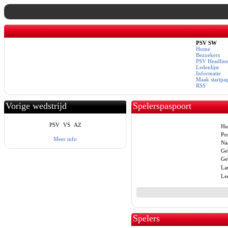
PSV SW
Home
Bezoekers
PSV Headline
Ledenlijst
Informatie
Maak startpa
RSS
Vorige wedstrijd
Spelerspaspoort
PSV
VS
AZ
Hu
Pos
Meer info
Na
Ge
Geb
La
Le
Spelers