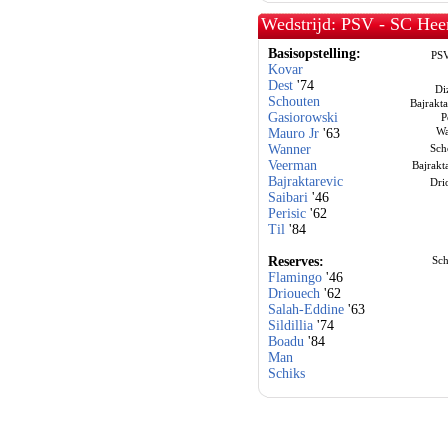
Wedstrijd: PSV - SC Hee
Basisopstelling:
PS
Kovar
Dest
'74
Di
Schouten
Bajrakta
Gasiorowski
P
Wa
Mauro Jr
'63
Wanner
Sch
Veerman
Bajrakt
Bajraktarevic
Dri
Saibari
'46
Perisic
'62
Til
'84
Reserves:
Sch
Flamingo
'46
Driouech
'62
Salah-Eddine
'63
Sildillia
'74
Boadu
'84
Man
Schiks