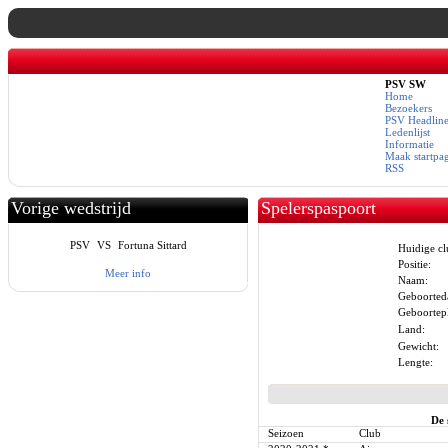
PSV SW
Home
Bezoekers
PSV Headline
Ledenlijst
Informatie
Maak startpa
RSS
Vorige wedstrijd
Spelerspaspoort
PSV
VS
Fortuna Sittard
Huidige cl
Positie:
Meer info
Naam:
Geboorted
Geboortepl
Land:
Gewicht:
Lengte:
De 
Seizoen
Club