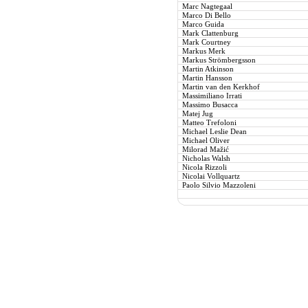
Marc Nagtegaal
Marco Di Bello
Marco Guida
Mark Clattenburg
Mark Courtney
Markus Merk
Markus Strömbergsson
Martin Atkinson
Martin Hansson
Martin van den Kerkhof
Massimiliano Irrati
Massimo Busacca
Matej Jug
Matteo Trefoloni
Michael Leslie Dean
Michael Oliver
Milorad Mažić
Nicholas Walsh
Nicola Rizzoli
Nicolai Vollquartz
Paolo Silvio Mazzoleni