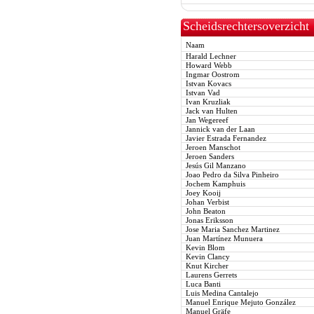
Scheidsrechtersoverzicht
Naam
Harald Lechner
Howard Webb
Ingmar Oostrom
Istvan Kovacs
Istvan Vad
Ivan Kruzliak
Jack van Hulten
Jan Wegereef
Jannick van der Laan
Javier Estrada Fernandez
Jeroen Manschot
Jeroen Sanders
Jesús Gil Manzano
Joao Pedro da Silva Pinheiro
Jochem Kamphuis
Joey Kooij
Johan Verbist
John Beaton
Jonas Eriksson
Jose Maria Sanchez Martinez
Juan Martínez Munuera
Kevin Blom
Kevin Clancy
Knut Kircher
Laurens Gerrets
Luca Banti
Luis Medina Cantalejo
Manuel Enrique Mejuto González
Manuel Gräfe