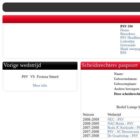
PSV SW
Home
Bezoekers
PSV Headline
Ledenlijst
Informatie
Maak startpa
RSS
Vorige wedstrijd
Scheidsrechters paspoort
Naam:
PSV
VS
Fortuna Sittard
Geboortedatum:
Geboorteplaats:
Meer info
Andere beroepen:
Deze scheidsrecht
Roelof Luinge h
Seizoen
Wedstrijd
2008-2009
NEC - PSV
2008-2009
NAC Breda - PSV
2007-2008
Roda JC Kerkrade - P
2007-2008
PSV - SC Heerenveen
2007-2008
De Graafschap - PSV