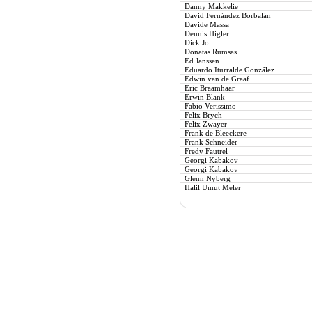
Danny Makkelie
David Fernández Borbalán
Davide Massa
Dennis Higler
Dick Jol
Donatas Rumsas
Ed Janssen
Eduardo Iturralde González
Edwin van de Graaf
Eric Braamhaar
Erwin Blank
Fabio Verissimo
Felix Brych
Felix Zwayer
Frank de Bleeckere
Frank Schneider
Fredy Fautrel
Georgi Kabakov
Georgi Kabakov
Glenn Nyberg
Halil Umut Meler