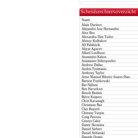
Scheidsrechtersoverzicht
Naam
Alain Durieux
Alejandro Jose Hernandez
Alex Bos
Alexandru Dan Tudor
Alexey Kulbakov
Ali Palabiyik
Aliyar Agayev
Allard Lindhout
Anastasios Kakos
Anastasios Sidiropoulos
Andrew Dallas
Andris Treimanis
Anthony Taylor
Artur Manuel Ribeiro Soares Dias
Bartosz Frankowski
Bas Nijhuis
Ben Haverkort
Benoît Bastien
Bjorn Kuipers
Chris Kavanagh
Christiaan Bax
Clay Ruperti
Clement Turpin
Craig Pawson
Cuneyt Cakir
Damir Skomina
Daniel Siebert
Daniel Stefanski
Daniele Orsato