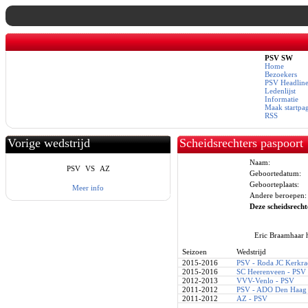
PSV SW
Home
Bezoekers
PSV Headline
Ledenlijst
Informatie
Maak startpa
RSS
Vorige wedstrijd
Scheidsrechters paspoort
Naam:
PSV
VS
AZ
Geboortedatum:
Geboorteplaats:
Meer info
Andere beroepen:
Deze scheidsrechte
Eric Braamhaar h
Seizoen
Wedstrijd
2015-2016
PSV - Roda JC Kerkra
2015-2016
SC Heerenveen - PSV
2012-2013
VVV-Venlo - PSV
2011-2012
PSV - ADO Den Haag
2011-2012
AZ - PSV