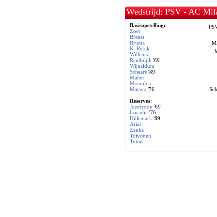
Wedstrijd: PSV - AC Mil
Basisopstelling:
PS
Zoet
Brenet
Bruma
Ma
K. Rekik
Willems
Randolph
'69
Wijnaldum
Schaars
'89
Maher
Memphis
Matavz
'76
Sch
Reserves:
Jozefzoon
'69
Locadia
'76
Hillemark
'89
Arias
Zanka
Toivonen
Tyton