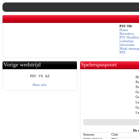
PSV SW
Home
Bezoekers
PSV Headline
Ledenlijst
Informatie
Maak startpa
RSS
Vorige wedstrijd
Spelerspaspoort
PSV
VS
AZ
Hu
Po
Meer info
N
Ge
Ge
La
Ge
Le
De 
Seizoen
Club