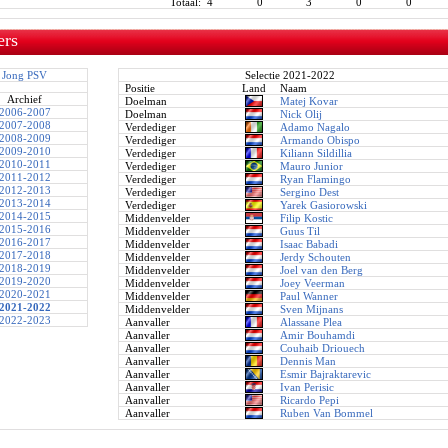
Totaal:
4
0
3
0
0
ers
Jong PSV
Selectie 2021-2022
Positie
Land
Naam
Archief
Doelman
Matej Kovar
2006-2007
Doelman
Nick Olij
2007-2008
Verdediger
Adamo Nagalo
2008-2009
Verdediger
Armando Obispo
2009-2010
Verdediger
Kiliann Sildillia
2010-2011
Verdediger
Mauro Junior
2011-2012
Verdediger
Ryan Flamingo
2012-2013
Verdediger
Sergino Dest
2013-2014
Verdediger
Yarek Gasiorowski
2014-2015
Middenvelder
Filip Kostic
2015-2016
Middenvelder
Guus Til
2016-2017
Middenvelder
Isaac Babadi
2017-2018
Middenvelder
Jerdy Schouten
2018-2019
Middenvelder
Joel van den Berg
2019-2020
Middenvelder
Joey Veerman
2020-2021
Middenvelder
Paul Wanner
2021-2022
Middenvelder
Sven Mijnans
2022-2023
Aanvaller
Alassane Plea
Aanvaller
Amir Bouhamdi
Aanvaller
Couhaib Driouech
Aanvaller
Dennis Man
Aanvaller
Esmir Bajraktarevic
Aanvaller
Ivan Perisic
Aanvaller
Ricardo Pepi
Aanvaller
Ruben Van Bommel