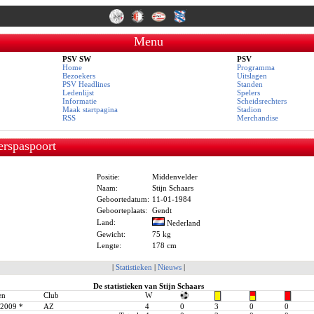
Menu
PSV SW
PSV
Home
Programma
Bezoekers
Uitslagen
PSV Headlines
Standen
Ledenlijst
Spelers
Informatie
Scheidsrechters
Maak startpagina
Stadion
RSS
Merchandise
erspaspoort
Positie:
Middenvelder
Naam:
Stijn Schaars
Geboortedatum:
11-01-1984
Geboorteplaats:
Gendt
Land:
Nederland
Gewicht:
75 kg
Lengte:
178 cm
|
Statistieken
|
Nieuws
|
De statistieken van Stijn Schaars
en
Club
W
-2009
*
AZ
4
0
3
0
0