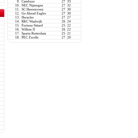
9.
Cambuur
27
33
10.
NEC Nijmegen
27
32
11.
SC Heerenveen
27
30
12.
Go Ahead Eagles
27
30
13.
Heracles
27
27
14.
RKC Waalwijk
26
24
15.
Fortuna Sittard
25
22
16.
Willem II
26
22
17.
Sparta Rotterdam
25
21
18.
PEC Zwolle
27
20