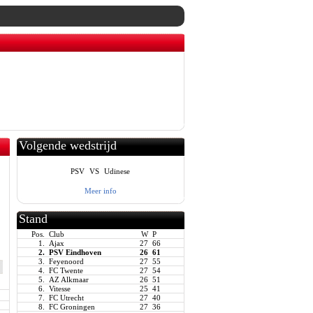
Volgende wedstrijd
PSV
VS
Udinese
Meer info
Stand
Pos.
Club
W
P
1.
Ajax
27
66
2.
PSV Eindhoven
26
61
3.
Feyenoord
27
55
4.
FC Twente
27
54
5.
AZ Alkmaar
26
51
6.
Vitesse
25
41
7.
FC Utrecht
27
40
8.
FC Groningen
27
36