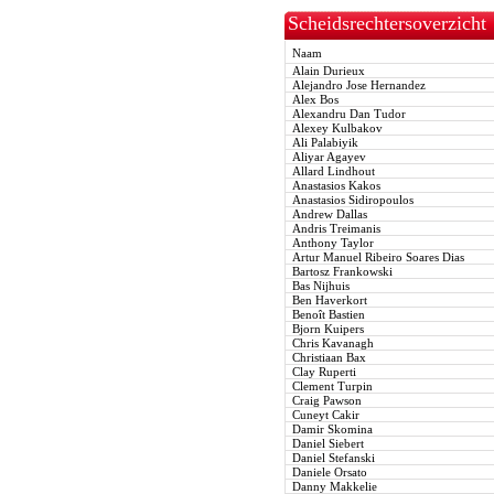
Scheidsrechtersoverzicht
Naam
Alain Durieux
Alejandro Jose Hernandez
Alex Bos
Alexandru Dan Tudor
Alexey Kulbakov
Ali Palabiyik
Aliyar Agayev
Allard Lindhout
Anastasios Kakos
Anastasios Sidiropoulos
Andrew Dallas
Andris Treimanis
Anthony Taylor
Artur Manuel Ribeiro Soares Dias
Bartosz Frankowski
Bas Nijhuis
Ben Haverkort
Benoît Bastien
Bjorn Kuipers
Chris Kavanagh
Christiaan Bax
Clay Ruperti
Clement Turpin
Craig Pawson
Cuneyt Cakir
Damir Skomina
Daniel Siebert
Daniel Stefanski
Daniele Orsato
Danny Makkelie