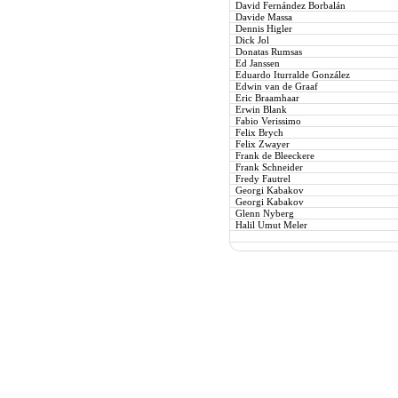
David Fernández Borbalán
Davide Massa
Dennis Higler
Dick Jol
Donatas Rumsas
Ed Janssen
Eduardo Iturralde González
Edwin van de Graaf
Eric Braamhaar
Erwin Blank
Fabio Verissimo
Felix Brych
Felix Zwayer
Frank de Bleeckere
Frank Schneider
Fredy Fautrel
Georgi Kabakov
Georgi Kabakov
Glenn Nyberg
Halil Umut Meler