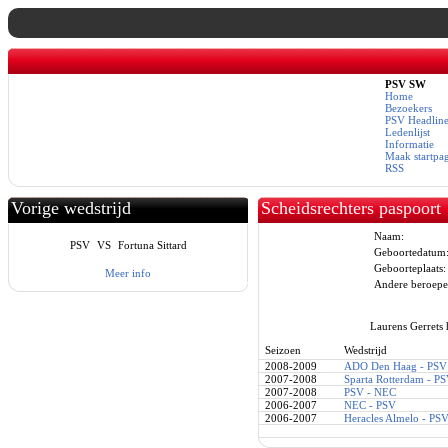
PSV SW
Home
Bezoekers
PSV Headline
Ledenlijst
Informatie
Maak startpa
RSS
Vorige wedstrijd
Scheidsrechters paspoort
Naam:
PSV
VS
Fortuna Sittard
Geboortedatum
Geboorteplaats:
Meer info
Andere beroepe
Laurens Gerrets 
Seizoen
Wedstrijd
2008-2009
ADO Den Haag - PSV
2007-2008
Sparta Rotterdam - P
2007-2008
PSV - NEC
2006-2007
NEC - PSV
2006-2007
Heracles Almelo - PS