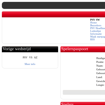
PSV SW
Home
Bezoekers
PSV Headline
Ledenlijst
Informatie
Maak startpa
RSS
Vorige wedstrijd
Spelerspaspoort
PSV
VS
AZ
Huidige
Positie:
Meer info
Naam:
Geboor
Geboort
Land:
Gewicht
Lengte:
Spelers