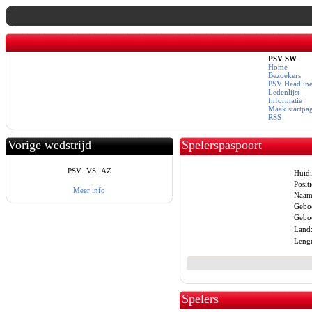
PSV SW
Home
Bezoekers
PSV Headline
Ledenlijst
Informatie
Maak startpa
RSS
Vorige wedstrijd
Spelerspaspoort
PSV
VS
AZ
Huidi
Positi
Meer info
Naam
Gebo
Geboo
Land
Lengt
Spelers