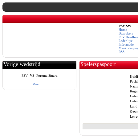
PSV SW
Home
Bezoekers
PSV Headline
Ledenlijst
Informatie
Maak startpa
RSS
Vorige wedstrijd
Spelerspaspoort
PSV
VS
Fortuna Sittard
Huidi
Positi
Meer info
Naam
Rugn
Gebo
Geboo
Land
Gewic
Lengt