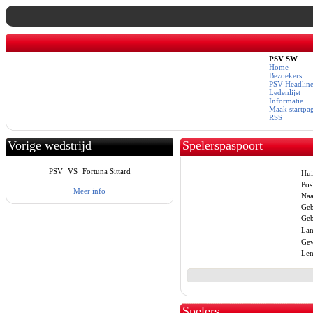
PSV SW
Home
Bezoekers
PSV Headline
Ledenlijst
Informatie
Maak startpa
RSS
Vorige wedstrijd
Spelerspaspoort
PSV
VS
Fortuna Sittard
Hui
Posi
Meer info
Na
Geb
Geb
Lan
Gew
Len
Spelers