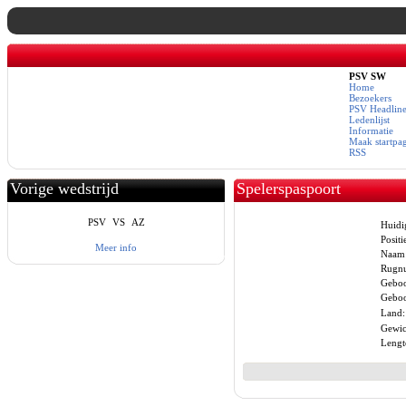
PSV SW
Home
Bezoekers
PSV Headline
Ledenlijst
Informatie
Maak startpa
RSS
Vorige wedstrijd
Spelerspaspoort
PSV
VS
AZ
Huidi
Positi
Meer info
Naam
Rugn
Geboo
Geboo
Land:
Gewic
Lengt