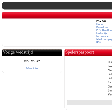
PSV SW
Home
Bezoekers
PSV Headline
Ledenlijst
Informatie
Maak startpa
RSS
Vorige wedstrijd
Spelerspaspoort
PSV
VS
AZ
Hui
Posi
Meer info
Na
Geb
Geb
Lan
Gew
Len
Ver