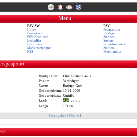
Menu
PSV SW
PSV
Home
Programma
Bezoekers
Uitslagen
PSV Headlines
Standen
Ledenlijst
Spelers
Informatie
Scheidsrechters
Maak startpagina
Stadion
RSS
Merchandise
erspaspoort
Huidige club:
Club Atletico Lanus
Positie:
Verdediger
Naam:
Rodrigo Guth
Geboortedatum:
10-11-2000
Geboorteplaats:
Curitiba
Land:
Brazilië
Lengte:
191 cm
|
Statistieken
|
Nieuws
|
ers