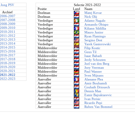
Jong PSV
Selectie 2021-2022
Positie
Land
Naam
Archief
Doelman
Matej Kovar
2006-2007
Doelman
Nick Olij
2007-2008
Verdediger
Adamo Nagalo
2008-2009
Verdediger
Armando Obispo
2009-2010
Verdediger
Kiliann Sildillia
2010-2011
Verdediger
Mauro Junior
2011-2012
Verdediger
Ryan Flamingo
2012-2013
Verdediger
Sergino Dest
2013-2014
Verdediger
Yarek Gasiorowski
2014-2015
Middenvelder
Filip Kostic
2015-2016
Middenvelder
Guus Til
2016-2017
Middenvelder
Isaac Babadi
2017-2018
Middenvelder
Jerdy Schouten
2018-2019
Middenvelder
Joel van den Berg
2019-2020
Middenvelder
Joey Veerman
2020-2021
Middenvelder
Paul Wanner
2021-2022
Middenvelder
Sven Mijnans
2022-2023
Aanvaller
Alassane Plea
Aanvaller
Amir Bouhamdi
Aanvaller
Couhaib Driouech
Aanvaller
Dennis Man
Aanvaller
Esmir Bajraktarevic
Aanvaller
Ivan Perisic
Aanvaller
Ricardo Pepi
Aanvaller
Ruben Van Bommel