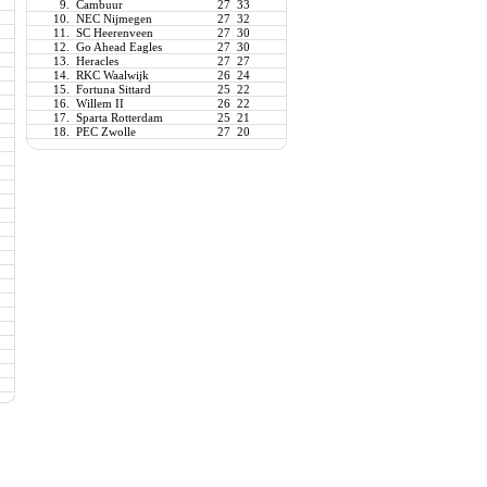
9.
Cambuur
27
33
10.
NEC Nijmegen
27
32
11.
SC Heerenveen
27
30
12.
Go Ahead Eagles
27
30
13.
Heracles
27
27
14.
RKC Waalwijk
26
24
15.
Fortuna Sittard
25
22
16.
Willem II
26
22
17.
Sparta Rotterdam
25
21
18.
PEC Zwolle
27
20