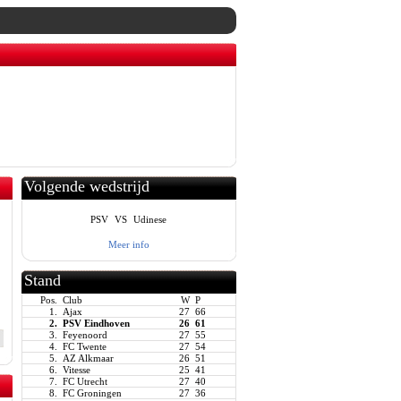
Volgende wedstrijd
PSV
VS
Udinese
Meer info
Stand
Pos.
Club
W
P
1.
Ajax
27
66
2.
PSV Eindhoven
26
61
3.
Feyenoord
27
55
4.
FC Twente
27
54
5.
AZ Alkmaar
26
51
6.
Vitesse
25
41
7.
FC Utrecht
27
40
8.
FC Groningen
27
36