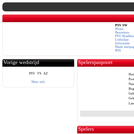
PSV SW
Home
Bezoekers
PSV Headline
Ledenlijst
Informatie
Maak startpa
RSS
Vorige wedstrijd
Spelerspaspoort
PSV
VS
AZ
Hui
Posi
Meer info
Naa
Ru
Geb
Geb
Lan
Spelers