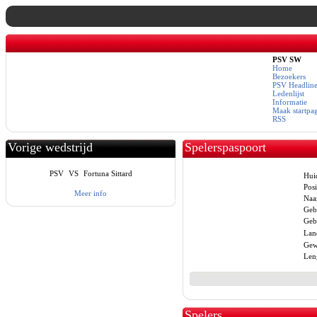
PSV SW
Home
Bezoekers
PSV Headline
Ledenlijst
Informatie
Maak startpa
RSS
Vorige wedstrijd
Spelerspaspoort
PSV
VS
Fortuna Sittard
Hui
Posi
Meer info
Naa
Geb
Geb
Lan
Gew
Len
Spelers