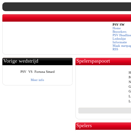
PSV SW
Home
Bezoekers
PSV Headline
Ledenlijst
Informatie
Maak startpa
RSS
Vorige wedstrijd
Spelerspaspoort
PSV
VS
Fortuna Sittard
H
Po
Meer info
N
G
G
L
L
Spelers