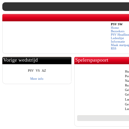
PSV SW
Home
Bezoekers
PSV Headline
Ledenlijst
Informatie
Maak startpa
RSS
Vorige wedstrijd
Spelerspaspoort
PSV
VS
AZ
Hu
Pos
Meer info
Na
Ru
Ge
Ge
La
Ge
Le