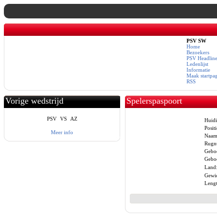
PSV SW
Home
Bezoekers
PSV Headline
Ledenlijst
Informatie
Maak startpa
RSS
Vorige wedstrijd
Spelerspaspoort
PSV
VS
AZ
Huidi
Positi
Meer info
Naam
Rugn
Gebo
Geboo
Land
Gewic
Lengt