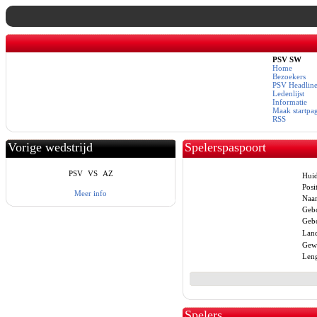
PSV SW
Home
Bezoekers
PSV Headline
Ledenlijst
Informatie
Maak startpa
RSS
Vorige wedstrijd
Spelerspaspoort
PSV
VS
AZ
Huid
Posit
Meer info
Naa
Geb
Gebo
Lan
Gewi
Leng
Spelers