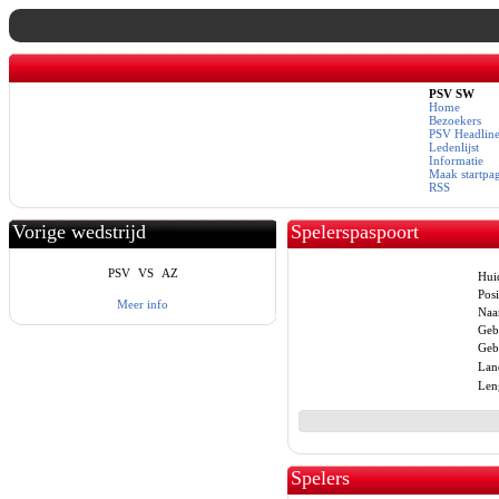
PSV SW
Home
Bezoekers
PSV Headline
Ledenlijst
Informatie
Maak startpa
RSS
Vorige wedstrijd
Spelerspaspoort
PSV
VS
AZ
Hui
Posi
Meer info
Naa
Geb
Geb
Lan
Len
Spelers