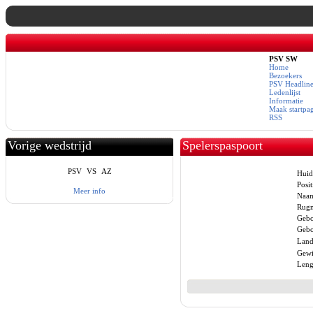
PSV SW
Home
Bezoekers
PSV Headline
Ledenlijst
Informatie
Maak startpa
RSS
Vorige wedstrijd
Spelerspaspoort
PSV
VS
AZ
Huid
Posit
Meer info
Naa
Rug
Gebo
Gebo
Land
Gewi
Leng