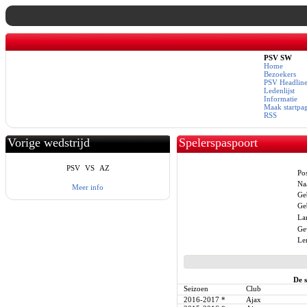
PSV SW
Home
Bezoekers
PSV Headline
Ledenlijst
Informatie
Maak startpa
RSS
Vorige wedstrijd
Spelerspaspoort
PSV
VS
AZ
Pos
Na
Meer info
Ge
Ge
La
Ge
Le
De s
Seizoen
Club
2016-2017
*
Ajax