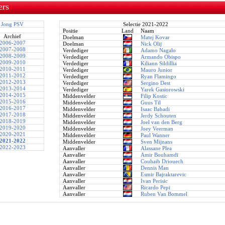
ers
Jong PSV
Selectie 2021-2022
Positie
Land
Naam
Archief
Doelman
Matej Kovar
2006-2007
Doelman
Nick Olij
2007-2008
Verdediger
Adamo Nagalo
2008-2009
Verdediger
Armando Obispo
2009-2010
Verdediger
Kiliann Sildillia
2010-2011
Verdediger
Mauro Junior
2011-2012
Verdediger
Ryan Flamingo
2012-2013
Verdediger
Sergino Dest
2013-2014
Verdediger
Yarek Gasiorowski
2014-2015
Middenvelder
Filip Kostic
2015-2016
Middenvelder
Guus Til
2016-2017
Middenvelder
Isaac Babadi
2017-2018
Middenvelder
Jerdy Schouten
2018-2019
Middenvelder
Joel van den Berg
2019-2020
Middenvelder
Joey Veerman
2020-2021
Middenvelder
Paul Wanner
2021-2022
Middenvelder
Sven Mijnans
2022-2023
Aanvaller
Alassane Plea
Aanvaller
Amir Bouhamdi
Aanvaller
Couhaib Driouech
Aanvaller
Dennis Man
Aanvaller
Esmir Bajraktarevic
Aanvaller
Ivan Perisic
Aanvaller
Ricardo Pepi
Aanvaller
Ruben Van Bommel