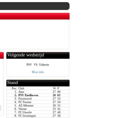
Volgende wedstrijd
PSV
VS
Udinese
Meer info
Stand
Pos.
Club
W
P
1.
Ajax
27
66
2.
PSV Eindhoven
26
61
3.
Feyenoord
27
55
4.
FC Twente
27
54
5.
AZ Alkmaar
26
51
6.
Vitesse
25
41
7.
FC Utrecht
27
40
8.
FC Groningen
27
36