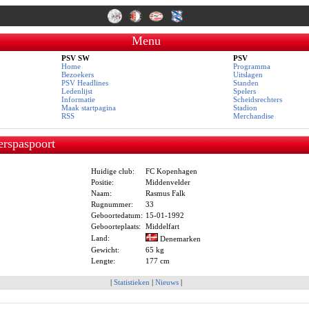
Menu
PSV SW
PSV
Home
Programma
Bezoekers
Uitslagen
PSV Headlines
Standen
Ledenlijst
Spelers
Informatie
Scheidsrechters
Maak startpagina
Stadion
RSS
Merchandise
erspaspoort
Huidige club:
FC Kopenhagen
Positie:
Middenvelder
Naam:
Rasmus Falk
Rugnummer:
33
Geboortedatum:
15-01-1992
Geboorteplaats:
Middelfart
Land:
Denemarken
Gewicht:
65 kg
Lengte:
177 cm
|
Statistieken
|
Nieuws
|