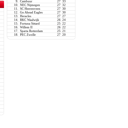
9.
Cambuur
27
33
10.
NEC Nijmegen
27
32
11.
SC Heerenveen
27
30
12.
Go Ahead Eagles
27
30
13.
Heracles
27
27
14.
RKC Waalwijk
26
24
15.
Fortuna Sittard
25
22
16.
Willem II
26
22
17.
Sparta Rotterdam
25
21
18.
PEC Zwolle
27
20